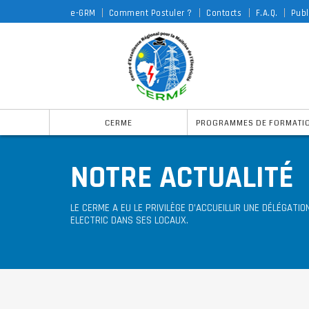
e-GRM
Comment Postuler ?
Contacts
F.A.Q.
Publ
CERME
PROGRAMMES DE FORMATI
NOTRE ACTUALITÉ
LE CERME A EU LE PRIVILÈGE D’ACCUEILLIR UNE DÉLÉGATIO
ELECTRIC DANS SES LOCAUX.